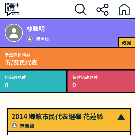
林啟明
無黨籍
政見
參選職位類型
市/區民代表
目前政見數
待確認政見數
0
0
2014 鄉鎮市民代表選舉 花蓮縣
無黨籍