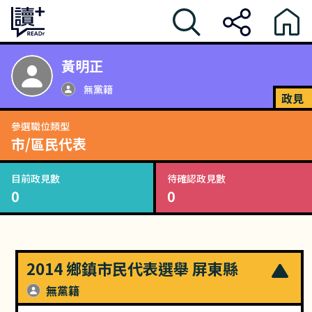
黃明正
無黨籍
政見
參選職位類型
市/區民代表
目前政見數
待確認政見數
0
0
2014 鄉鎮市民代表選舉 屏東縣
無黨籍