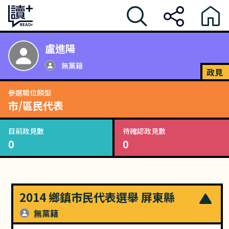
盧進陽
無黨籍
政見
參選職位類型
市/區民代表
目前政見數
待確認政見數
0
0
2014 鄉鎮市民代表選舉 屏東縣
無黨籍