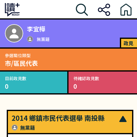
李宜樺
無黨籍
政見
參選職位類型
市/區民代表
目前政見數
待確認政見數
0
0
2014 鄉鎮市民代表選舉 南投縣
無黨籍