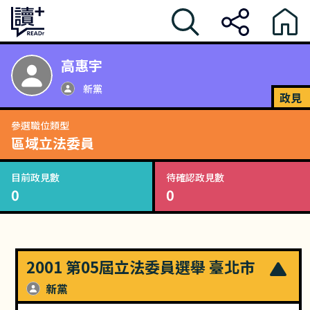
高惠宇
新黨
政見
參選職位類型
區域立法委員
目前政見數
待確認政見數
0
0
2001 第05屆立法委員選舉 臺北市
新黨