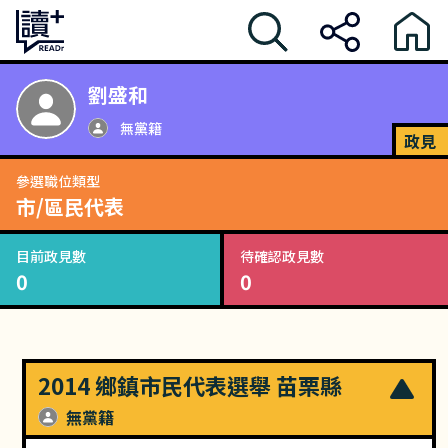
劉盛和
無黨籍
政見
參選職位類型
市/區民代表
目前政見數
待確認政見數
0
0
2014 鄉鎮市民代表選舉 苗栗縣
無黨籍