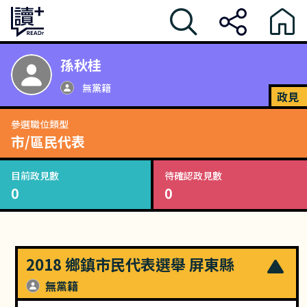
孫秋桂
無黨籍
政見
參選職位類型
市/區民代表
目前政見數
待確認政見數
0
0
2018 鄉鎮市民代表選舉 屏東縣
無黨籍