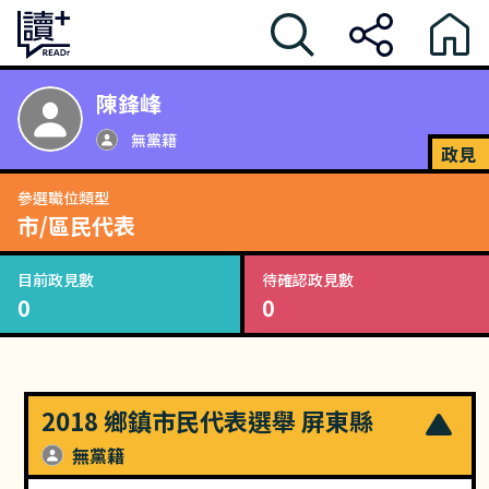
陳鋒峰
無黨籍
政見
參選職位類型
市/區民代表
目前政見數
待確認政見數
0
0
2018 鄉鎮市民代表選舉 屏東縣
無黨籍