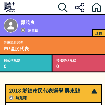
郭茂良
無黨籍
政見
參選職位類型
市/區民代表
目前政見數
待確認政見數
0
0
2018 鄉鎮市民代表選舉 屏東縣
無黨籍