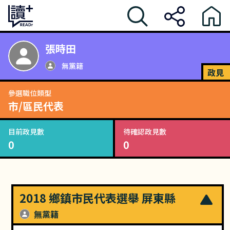
張時田
無黨籍
政見
參選職位類型
市/區民代表
目前政見數
待確認政見數
0
0
2018 鄉鎮市民代表選舉 屏東縣
無黨籍