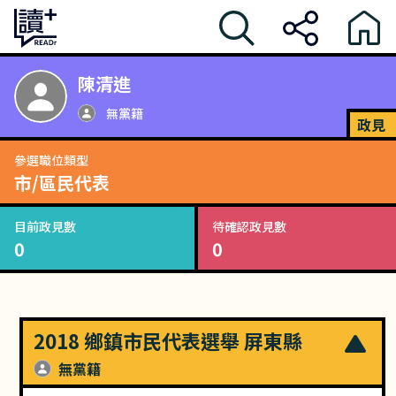
陳清進
無黨籍
政見
參選職位類型
市/區民代表
目前政見數
待確認政見數
0
0
2018 鄉鎮市民代表選舉 屏東縣
無黨籍