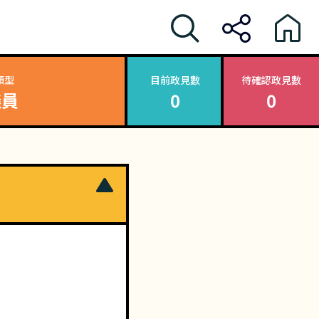
類型
目前政見數
待確認政見數
議員
0
0