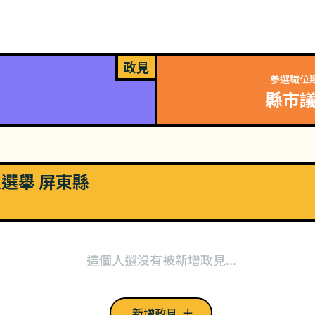
政見
參選職位
縣市
員選舉 屏東縣
這個人還沒有被新增政見...
新增政見