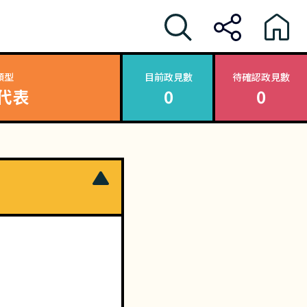
類型
目前政見數
待確認政見數
代表
0
0