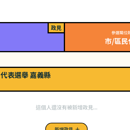
政見
參選職位
市/區民
市民代表選舉 嘉義縣
這個人還沒有被新增政見...
新增政見