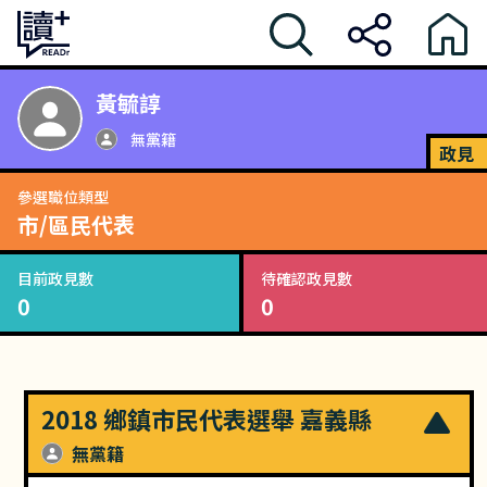
黃毓諄
無黨籍
政見
參選職位類型
市/區民代表
目前政見數
待確認政見數
0
0
2018 鄉鎮市民代表選舉 嘉義縣
無黨籍