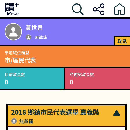
黃世昌
無黨籍
政見
參選職位類型
市/區民代表
目前政見數
待確認政見數
0
0
2018 鄉鎮市民代表選舉 嘉義縣
無黨籍