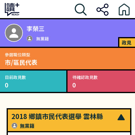
李榮三
無黨籍
政見
參選職位類型
市/區民代表
目前政見數
待確認政見數
0
0
2018 鄉鎮市民代表選舉 雲林縣
無黨籍