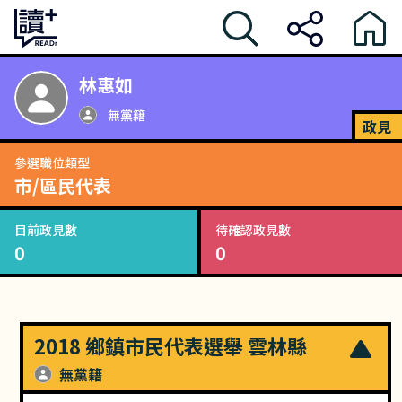
林惠如
無黨籍
政見
參選職位類型
市/區民代表
目前政見數
待確認政見數
0
0
2018 鄉鎮市民代表選舉 雲林縣
無黨籍