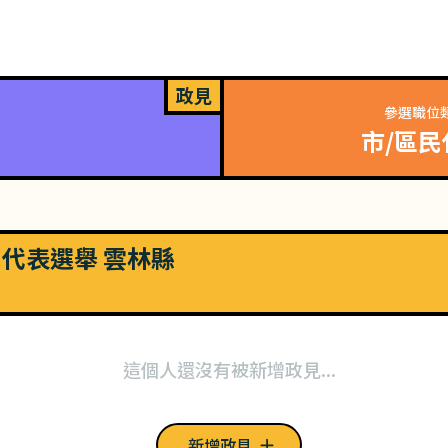
政見
參選職位
市/區民
市民代表選舉 雲林縣
這個人還沒有被新增政見...
新增政見