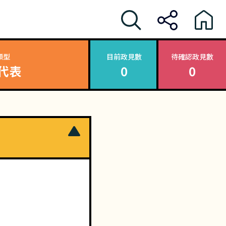
類型
目前政見數
待確認政見數
代表
0
0