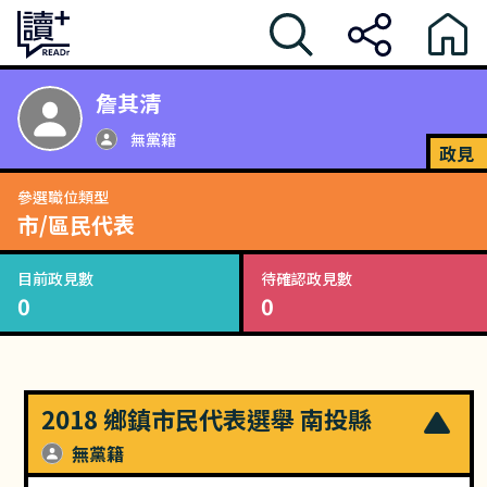
詹其清
無黨籍
政見
參選職位類型
市/區民代表
目前政見數
待確認政見數
0
0
2018 鄉鎮市民代表選舉 南投縣
無黨籍