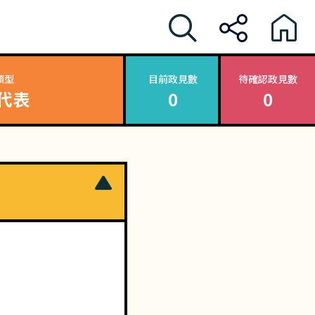
類型
目前政見數
待確認政見數
代表
0
0