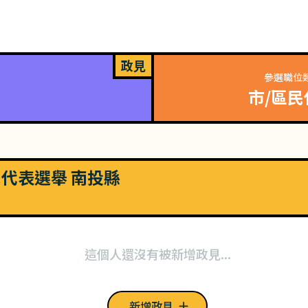
政見
參選職位
市/區民
市民代表選舉 南投縣
這個人還沒有被新增政見...
新增政見