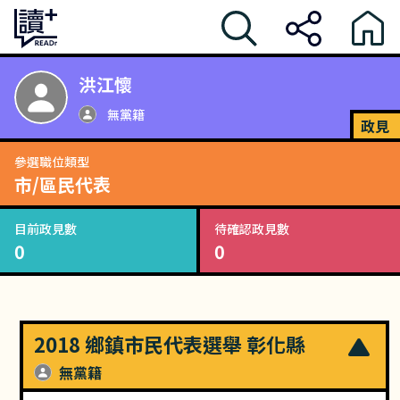
洪江懷
無黨籍
政見
參選職位類型
市/區民代表
目前政見數
待確認政見數
0
0
2018 鄉鎮市民代表選舉 彰化縣
無黨籍