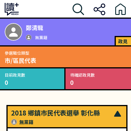
鄭清龍
無黨籍
政見
參選職位類型
市/區民代表
目前政見數
待確認政見數
0
0
2018 鄉鎮市民代表選舉 彰化縣
無黨籍