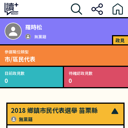
羅時松
無黨籍
政見
參選職位類型
市/區民代表
目前政見數
待確認政見數
0
0
2018 鄉鎮市民代表選舉 苗栗縣
無黨籍