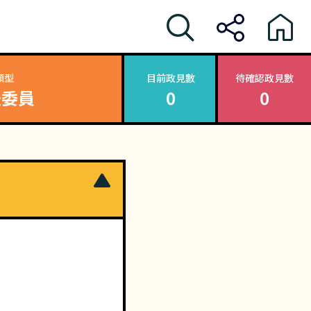
類型
目前政見數
待確認政見數
法委員
0
0