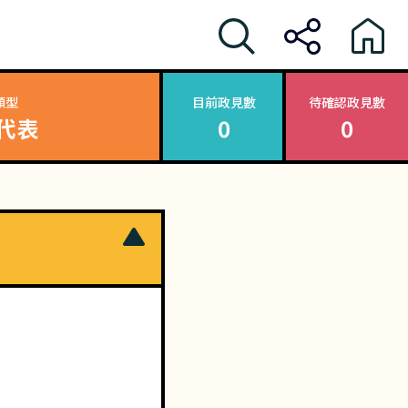
類型
目前政見數
待確認政見數
代表
0
0