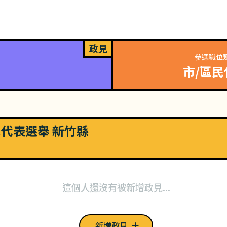
政見
參選職位
市/區民
市民代表選舉 新竹縣
這個人還沒有被新增政見...
新增政見