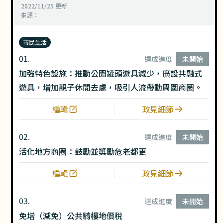
2022/11/25
更新
來源：
市民生活
01.
達成進度
未開始
加強特色設施：推動公園罐頭遊具減少，廣設共融式
遊具，增加親子休閒去處，吸引人流帶動周圍商圈。
編輯
政見細節
02.
達成進度
未開始
活化地方商圈：鼓勵並獎勵危老都更
編輯
政見細節
03.
達成進度
未開始
免增（減免）公共騎樓地價稅