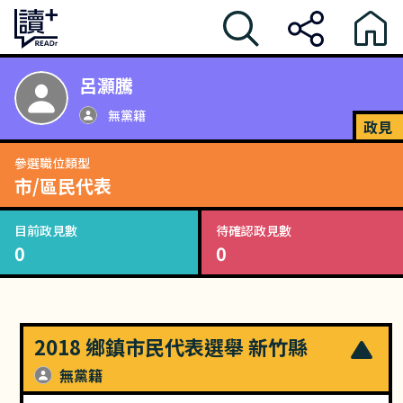
呂灝騰
無黨籍
政見
參選職位類型
市/區民代表
目前政見數
待確認政見數
0
0
2018 鄉鎮市民代表選舉 新竹縣
無黨籍