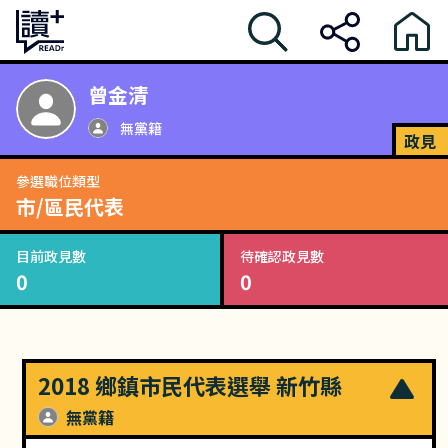
曾金清
無黨籍
政見
參選職位類型
市/區民代表
目前政見數
待確認政見數
0
0
2018 鄉鎮市民代表選舉 新竹縣
無黨籍