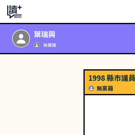
葉瑞興
無黨籍
1998 縣市議
無黨籍