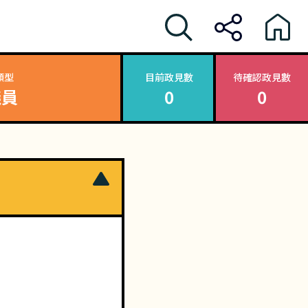
類型
目前政見數
待確認政見數
議員
0
0