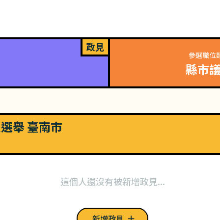
政見
參選職位
縣市
員選舉 臺南市
這個人還沒有被新增政見...
新增政見