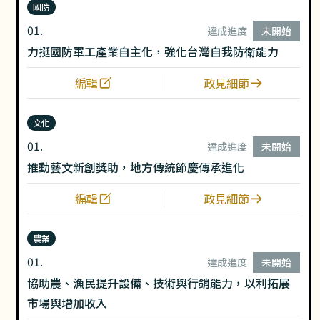
國防
01.
達成進度
未開始
力挺國防軍工產業自主化，強化台灣自我防衛能力
編輯
政見細節
文化
01.
達成進度
未開始
推動藝文新創獎助，地方傳統節慶傳承進化
編輯
政見細節
農業
01.
達成進度
未開始
協助農、漁民提升設備、技術與行銷能力，以利拓展
市場與增加收入