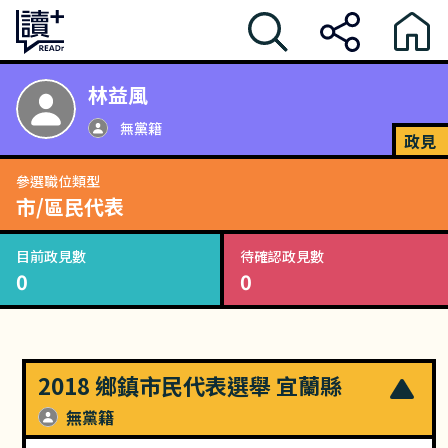
林益風
無黨籍
政見
參選職位類型
市/區民代表
目前政見數
待確認政見數
0
0
2018 鄉鎮市民代表選舉 宜蘭縣
無黨籍