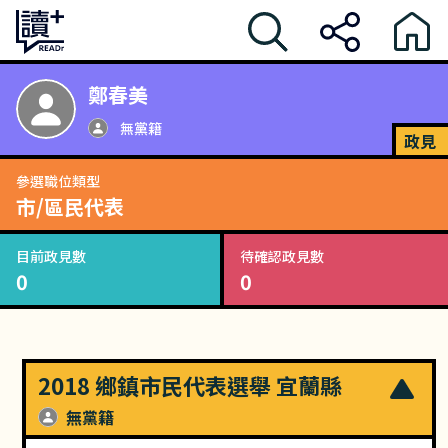
鄭春美
無黨籍
政見
參選職位類型
市/區民代表
目前政見數
待確認政見數
0
0
2018 鄉鎮市民代表選舉 宜蘭縣
無黨籍