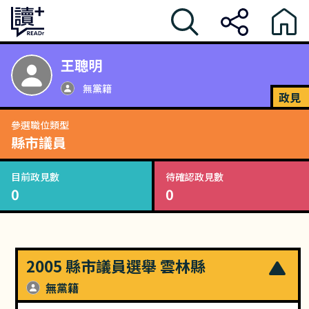
王聰明
無黨籍
政見
參選職位類型
縣市議員
目前政見數
待確認政見數
0
0
2005 縣市議員選舉 雲林縣
無黨籍