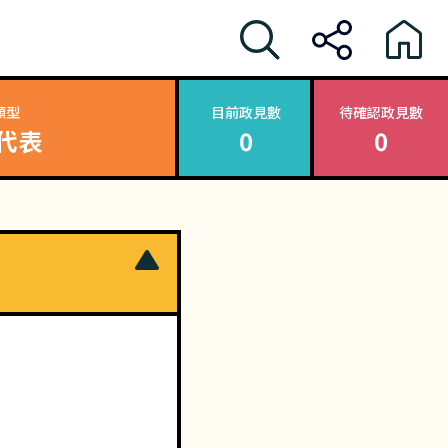
類型
目前政見數
待確認政見數
代表
0
0