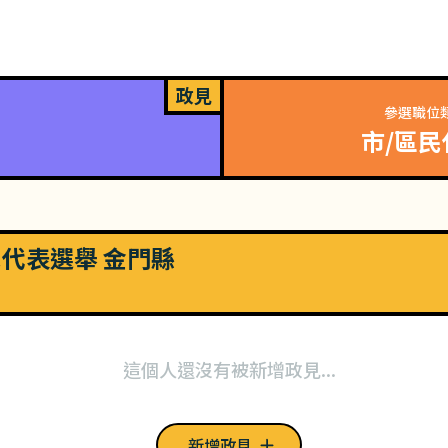
政見
參選職位
市/區民
市民代表選舉 金門縣
這個人還沒有被新增政見...
新增政見