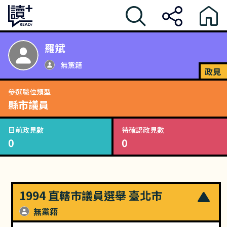
羅斌
無黨籍
政見
參選職位類型
縣市議員
目前政見數
待確認政見數
0
0
1994 直轄市議員選舉 臺北市
無黨籍