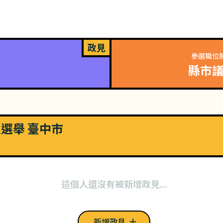
政見
參選職位
縣市
員選舉 臺中市
這個人還沒有被新增政見...
新增政見