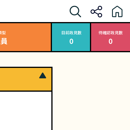
類型
目前政見數
待確認政見數
議員
0
0