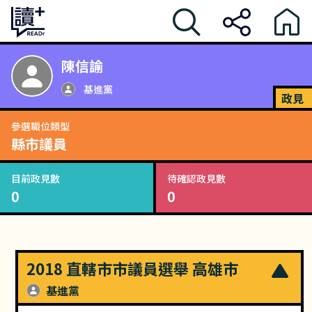
陳信諭
基進黨
政見
參選職位類型
縣市議員
目前政見數
待確認政見數
0
0
2018 直轄市市議員選舉 高雄市
基進黨