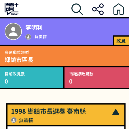
李明利
無黨籍
政見
參選職位類型
鄉鎮市區長
目前政見數
待確認政見數
0
0
1998 鄉鎮市長選舉 臺南縣
無黨籍