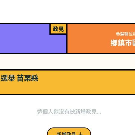
政見
參選職位
鄉鎮市
長選舉 苗栗縣
這個人還沒有被新增政見...
新增政見