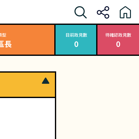
類型
目前政見數
待確認政見數
區長
0
0