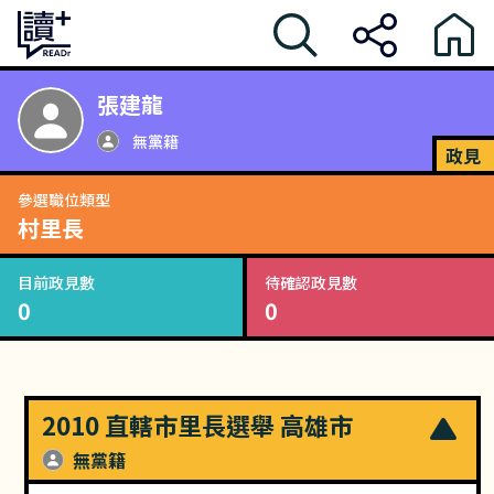
張建龍
無黨籍
政見
參選職位類型
村里長
目前政見數
待確認政見數
0
0
2010 直轄市里長選舉 高雄市
無黨籍