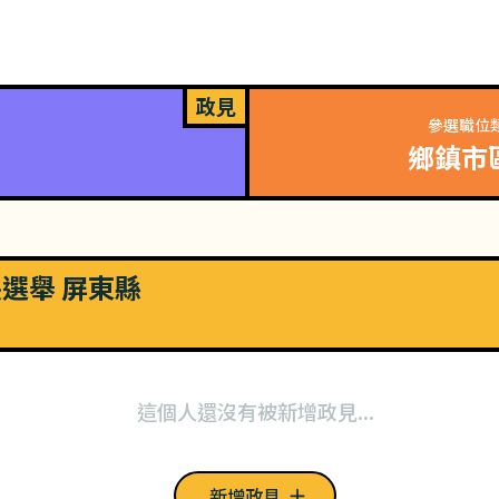
政見
參選職位
鄉鎮市
長選舉 屏東縣
這個人還沒有被新增政見...
新增政見