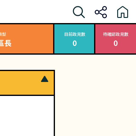
類型
目前政見數
待確認政見數
區長
0
0