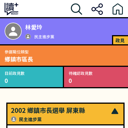
林愛玲
民主進步黨
政見
參選職位類型
鄉鎮市區長
目前政見數
待確認政見數
0
0
2002 鄉鎮市長選舉 屏東縣
民主進步黨