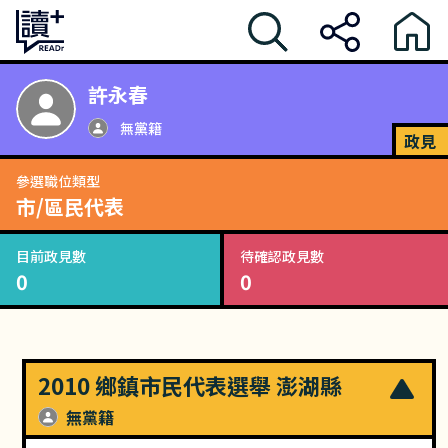
許永春
無黨籍
政見
參選職位類型
市/區民代表
目前政見數
待確認政見數
0
0
2010 鄉鎮市民代表選舉 澎湖縣
無黨籍