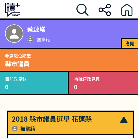
蔡啟塔
無黨籍
政見
參選職位類型
縣市議員
目前政見數
待確認政見數
0
0
2018 縣市議員選舉 花蓮縣
無黨籍