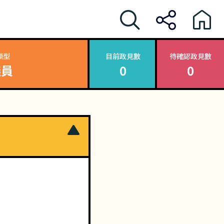
類型
目前政見數
待確認政見數
議員
0
0