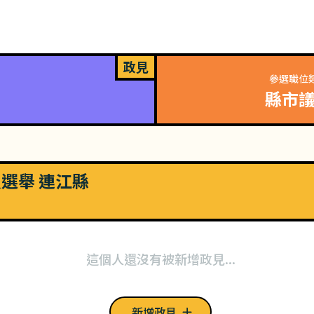
政見
參選職位
縣市
員選舉 連江縣
這個人還沒有被新增政見...
新增政見