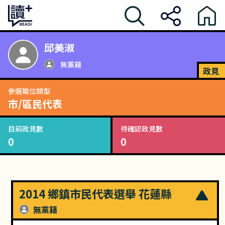
邱美淑
無黨籍
政見
參選職位類型
市/區民代表
目前政見數
待確認政見數
0
0
2014 鄉鎮市民代表選舉 花蓮縣
無黨籍