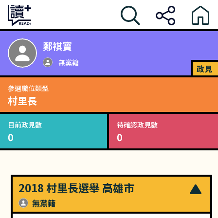
鄭祺寶
無黨籍
政見
參選職位類型
村里長
目前政見數
待確認政見數
0
0
2018 村里長選舉 高雄市
無黨籍