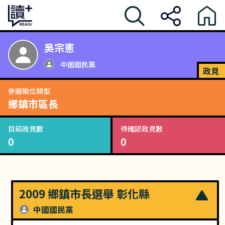
吳宗憲
中國國民黨
政見
參選職位類型
鄉鎮市區長
目前政見數
待確認政見數
0
0
2009 鄉鎮市長選舉 彰化縣
中國國民黨