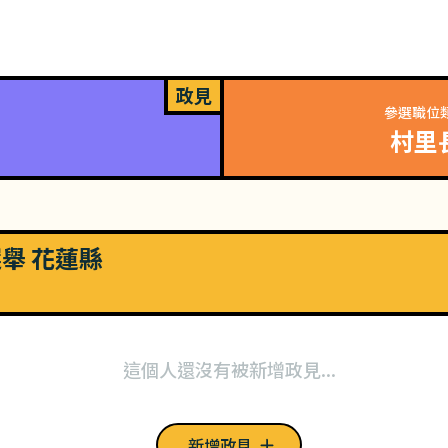
政見
參選職位
村里
選舉 花蓮縣
這個人還沒有被新增政見...
新增政見