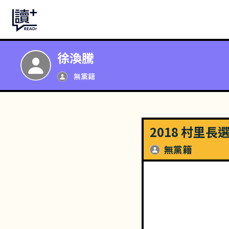
徐渙騰
無黨籍
2018 村里長
無黨籍