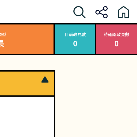
類型
目前政見數
待確認政見數
長
0
0