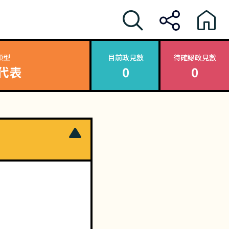
類型
目前政見數
待確認政見數
代表
0
0